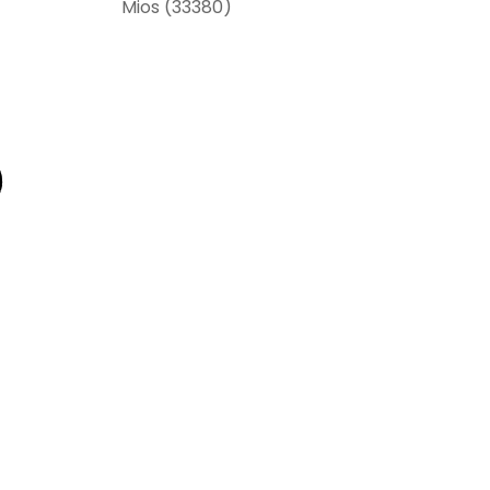
Mios (33380)
)