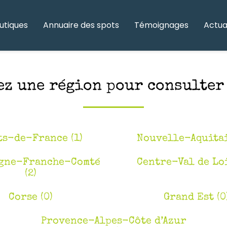
utiques
Annuaire des spots
Témoignages
Actua
ez une région pour consulter 
ts-de-France (1)
Nouvelle-Aquitai
gne-Franche-Comté
Centre-Val de Loi
(2)
Corse (0)
Grand Est (0
Provence-Alpes-Côte d’Azur