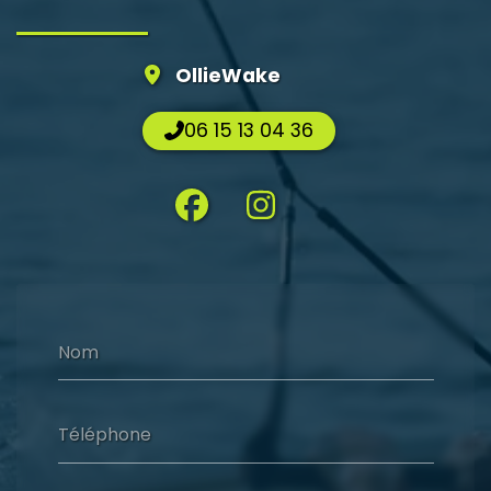
OllieWake
06 15 13 04 36
Nom
Téléphone