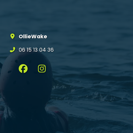
OllieWake
06 15 13 04 36