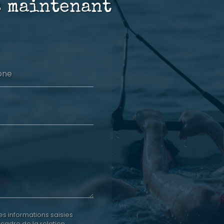
s maintenant
one
es informations saisies
 cadre de la relation