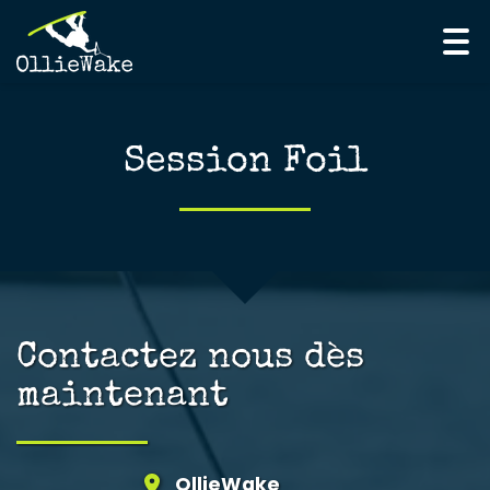
Tog
nav
Session Foil
Contactez nous dès
maintenant
OllieWake