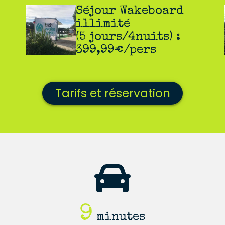
Séjour Wakeboard
illimité
(5 jours/4nuits) :
399,99€/pers
Tarifs et réservation
9
minutes