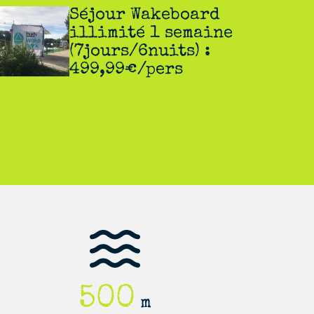
Séjour Wakeboard
illimité 1 semaine
(7jours/6nuits) :
499,99€/pers
500
m